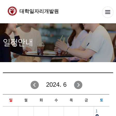
대학일자리개발원
일정안내
2024. 6
일
월
화
수
목
금
토
1