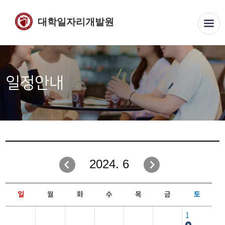
대학일자리개발원
일정안내
2024. 6
일
월
화
수
목
금
토
1