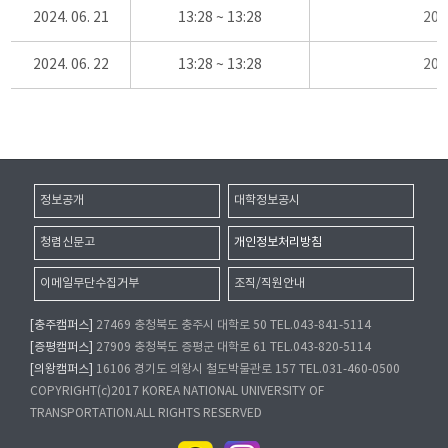
2024. 06. 21
13:28 ~ 13:28
20
2024. 06. 22
13:28 ~ 13:28
20
정보공개
대학정보공시
청렴신문고
개인정보처리방침
이메일무단수집거부
조직/직원안내
[충주캠퍼스]
27469 충청북도 충주시 대학로 50 TEL.043-841-5114
[증평캠퍼스]
27909 충청북도 증평군 대학로 61 TEL.043-820-5114
[의왕캠퍼스]
16106 경기도 의왕시 철도박물관로 157 TEL.031-460-0500
COPYRIGHT(c)2017 KOREA NATIONAL UNIVERSITY OF
TRANSPORTATION.ALL RIGHTS RESERVED