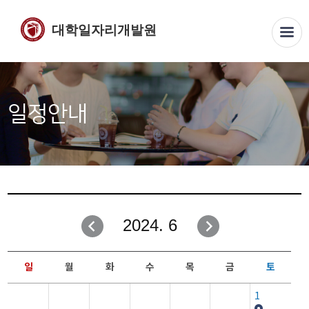
대학일자리개발원
일정안내
2024. 6
일
월
화
수
목
금
토
1