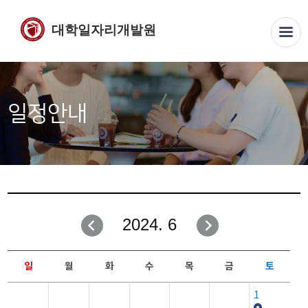
대학일자리개발원
일정안내
2024. 6
일
월
화
수
목
금
토
1