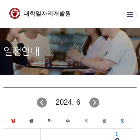
대학일자리개발원
일정안내
2024. 6
일
월
화
수
목
금
토
1