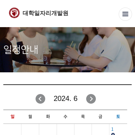
대학일자리개발원
일정안내
2024. 6
일
월
화
수
목
금
토
1