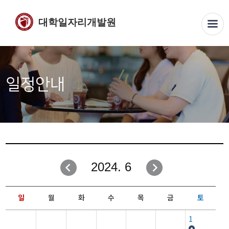
대학일자리개발원
일정안내
2024. 6
일
월
화
수
목
금
토
1