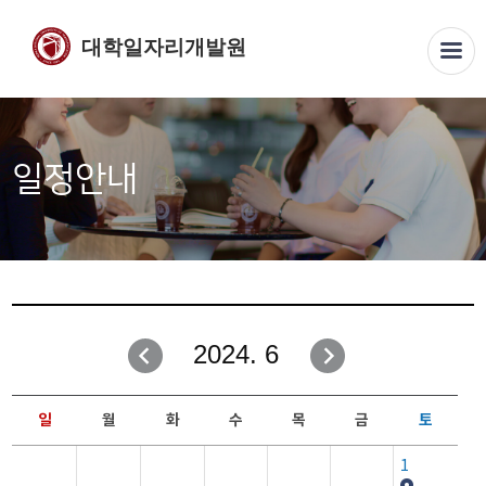
대학일자리개발원
일정안내
2024. 6
일
월
화
수
목
금
토
1