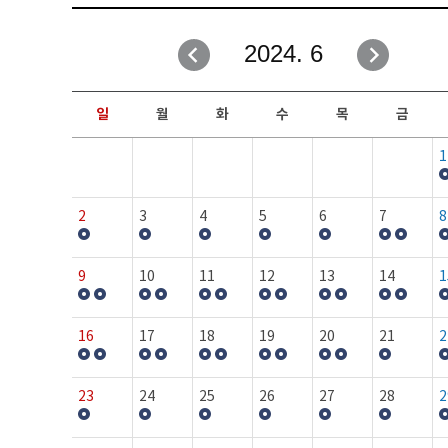
취업성공지원과
자유게시판
2024. 6
창업지원·교육센터
일정안내
현장실습/IPP사업단
보도자료
일
월
화
수
목
금
커뮤니티
행사갤러리
1
홈페이지가이드
프로그램제안
2
3
4
5
6
7
8
9
10
11
12
13
14
1
16
17
18
19
20
21
2
23
24
25
26
27
28
2