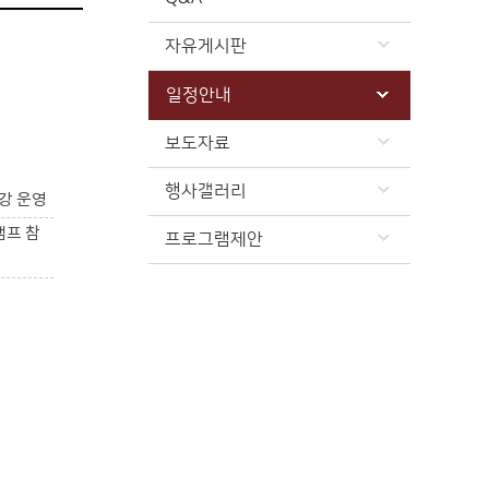
자유게시판
일정안내
보도자료
행사갤러리
강 운영
캠프 참
프로그램제안