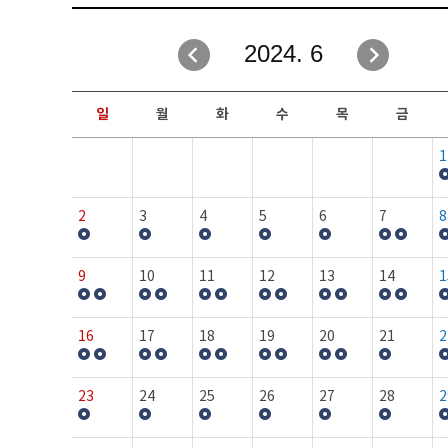
취업성공지원과
자유게시판
2024. 6
창업지원·교육센터
일정안내
현장실습/IPP사업단
보도자료
일
월
화
수
목
금
커뮤니티
행사갤러리
1
홈페이지가이드
프로그램제안
2
3
4
5
6
7
8
9
10
11
12
13
14
1
16
17
18
19
20
21
2
23
24
25
26
27
28
2