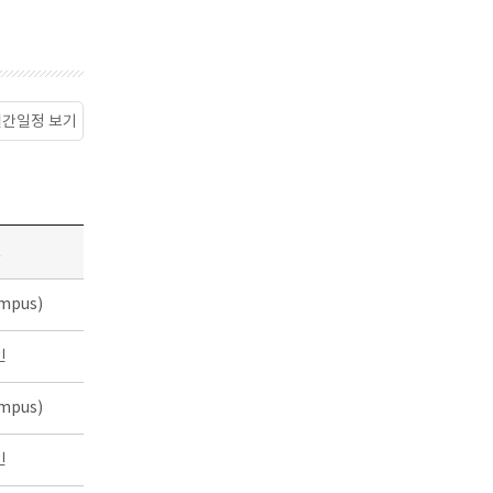
월간일정 보기
소
mpus)
인
mpus)
인