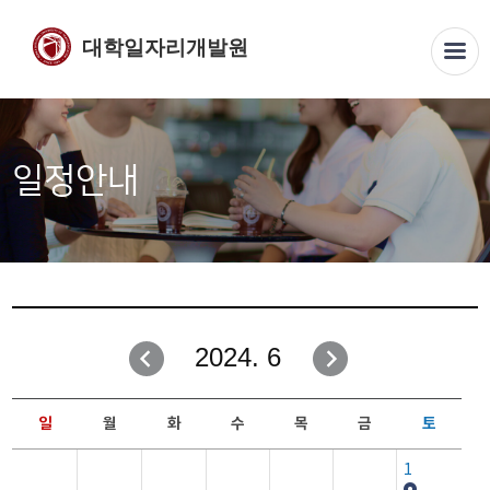
대학일자리개발원
일정안내
2024. 6
일
월
화
수
목
금
토
1