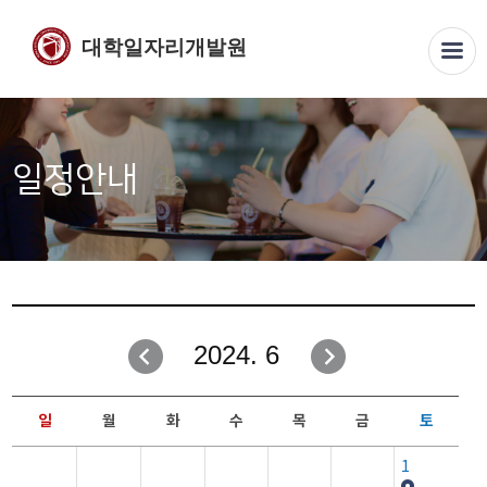
대학일자리개발원
일정안내
2024. 6
일
월
화
수
목
금
토
1