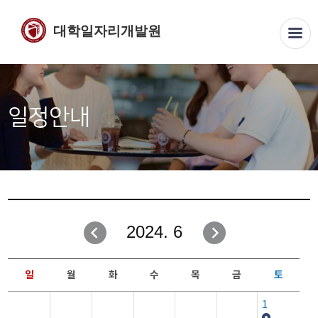
대학일자리개발원
일정안내
2024. 6
일
월
화
수
목
금
토
1