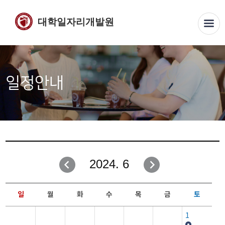
대학일자리개발원
일정안내
2024. 6
일
월
화
수
목
금
토
1