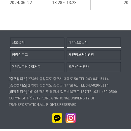
2024. 06. 22
13:28 ~ 13:28
20
정보공개
대학정보공시
청렴신문고
개인정보처리방침
이메일무단수집거부
조직/직원안내
[충주캠퍼스]
27469 충청북도 충주시 대학로 50 TEL.043-841-5114
[증평캠퍼스]
27909 충청북도 증평군 대학로 61 TEL.043-820-5114
[의왕캠퍼스]
16106 경기도 의왕시 철도박물관로 157 TEL.031-460-0500
COPYRIGHT(c)2017 KOREA NATIONAL UNIVERSITY OF
TRANSPORTATION.ALL RIGHTS RESERVED