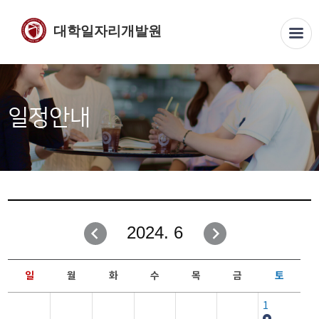
대학일자리개발원
일정안내
2024. 6
일
월
화
수
목
금
토
1