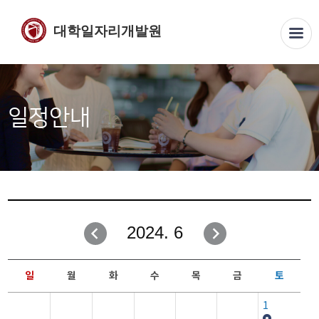
대학일자리개발원
일정안내
2024. 6
일
월
화
수
목
금
토
1