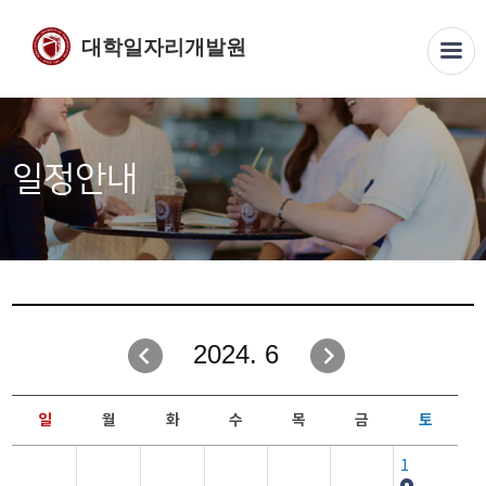
대학일자리개발원
일정안내
2024. 6
일
월
화
수
목
금
토
1