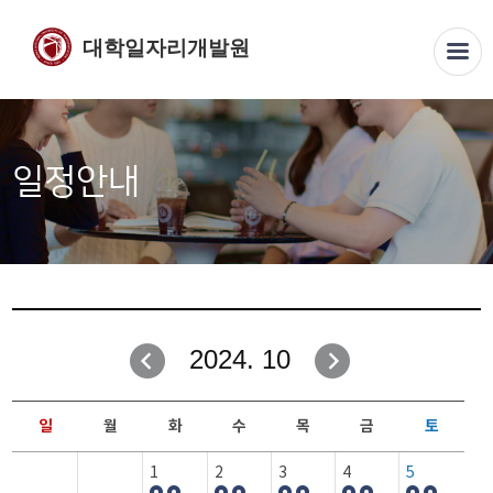
대학일자리개발원
일정안내
2024. 10
일
월
화
수
목
금
토
1
2
3
4
5