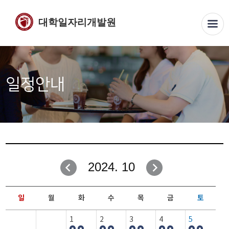
대학일자리개발원
일정안내
2024. 10
일
월
화
수
목
금
토
1
2
3
4
5