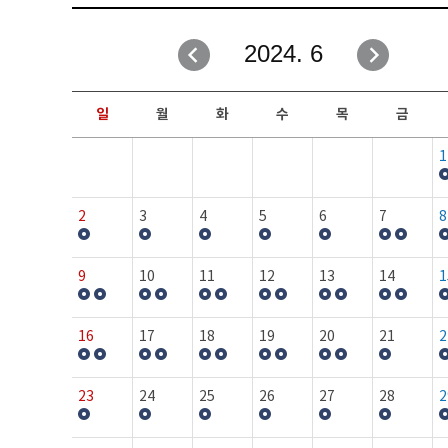
취업성공지원과
자유게시판
2024. 6
창업지원·교육센터
일정안내
현장실습/IPP사업단
보도자료
일
월
화
수
목
금
커뮤니티
행사갤러리
1
홈페이지가이드
프로그램제안
2
3
4
5
6
7
8
9
10
11
12
13
14
1
16
17
18
19
20
21
2
23
24
25
26
27
28
2