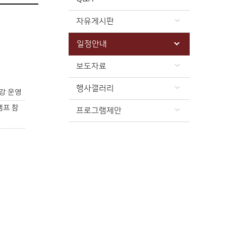
자유게시판
일정안내
보도자료
행사갤러리
강 운영
캠프 참
프로그램제안