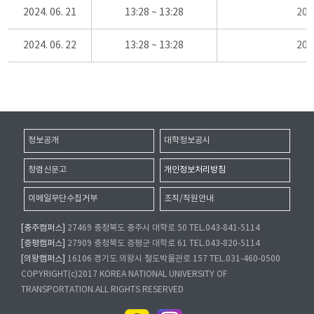
2024. 06. 21
13:28 ~ 13:28
20
2024. 06. 22
13:28 ~ 13:28
20
정보공개
대학정보공시
청렴신문고
개인정보처리방침
이메일무단수집거부
조직/직원안내
[충주캠퍼스]
27469 충청북도 충주시 대학로 50 TEL.043-841-5114
[증평캠퍼스]
27909 충청북도 증평군 대학로 61 TEL.043-820-5114
[의왕캠퍼스]
16106 경기도 의왕시 철도박물관로 157 TEL.031-460-0500
COPYRIGHT(c)2017 KOREA NATIONAL UNIVERSITY OF
TRANSPORTATION.ALL RIGHTS RESERVED