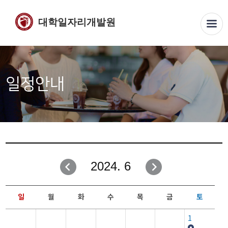
대학일자리개발원
일정안내
2024. 6
일
월
화
수
목
금
토
1