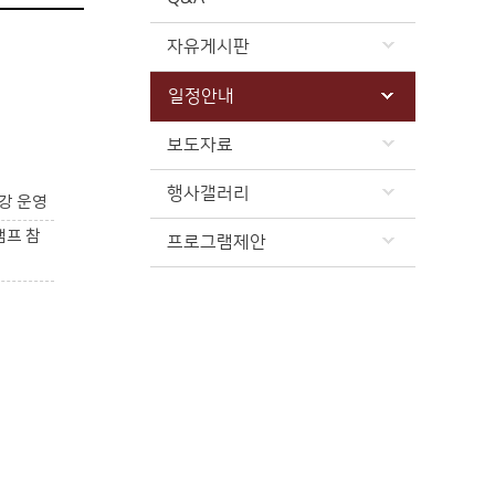
자유게시판
일정안내
보도자료
행사갤러리
강 운영
캠프 참
프로그램제안