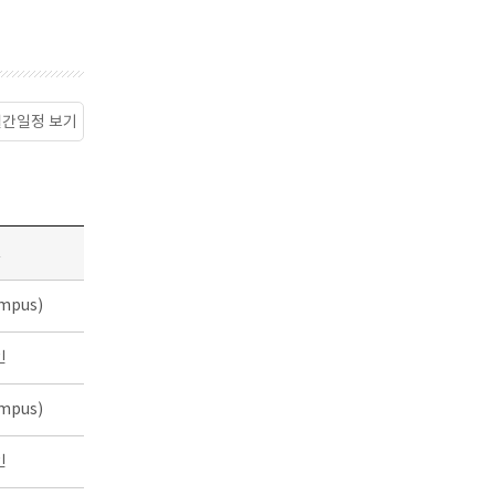
월간일정 보기
소
mpus)
인
mpus)
인