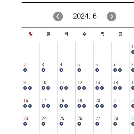
취업성공지원과
자유게시판
2024. 6
창업지원·교육센터
일정안내
현장실습/IPP사업단
보도자료
일
월
화
수
목
금
커뮤니티
행사갤러리
1
홈페이지가이드
프로그램제안
2
3
4
5
6
7
8
9
10
11
12
13
14
1
16
17
18
19
20
21
2
23
24
25
26
27
28
2