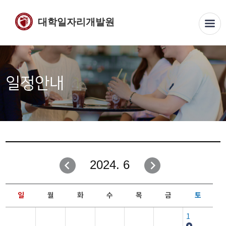
대학일자리개발원
일정안내
2024. 6
일
월
화
수
목
금
토
1