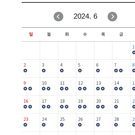
취업성공지원과
자유게시판
2024. 6
창업지원·교육센터
일정안내
현장실습/IPP사업단
보도자료
일
월
화
수
목
금
커뮤니티
행사갤러리
1
홈페이지가이드
프로그램제안
2
3
4
5
6
7
8
9
10
11
12
13
14
1
16
17
18
19
20
21
2
23
24
25
26
27
28
2