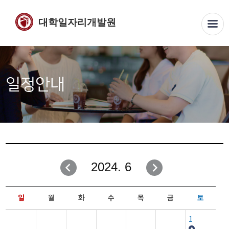
대학일자리개발원
일정안내
2024. 6
일
월
화
수
목
금
토
1