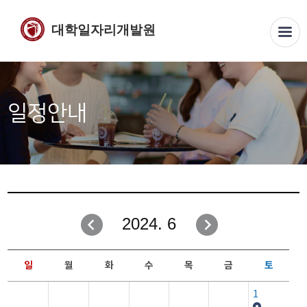
대학일자리개발원
일정안내
2024. 6
일
월
화
수
목
금
토
1