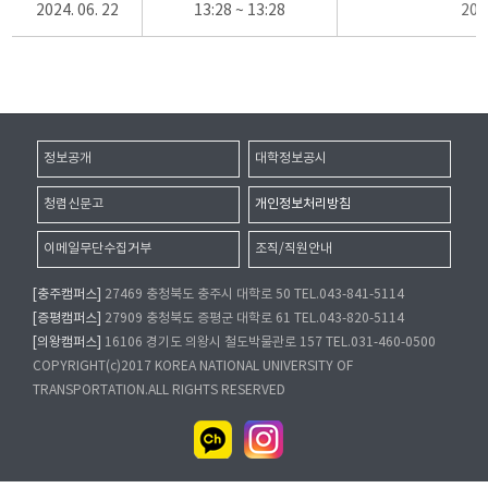
2024. 06. 22
13:28 ~ 13:28
20
정보공개
대학정보공시
청렴신문고
개인정보처리방침
이메일무단수집거부
조직/직원안내
[충주캠퍼스]
27469 충청북도 충주시 대학로 50 TEL.043-841-5114
[증평캠퍼스]
27909 충청북도 증평군 대학로 61 TEL.043-820-5114
[의왕캠퍼스]
16106 경기도 의왕시 철도박물관로 157 TEL.031-460-0500
COPYRIGHT(c)2017 KOREA NATIONAL UNIVERSITY OF
TRANSPORTATION.ALL RIGHTS RESERVED