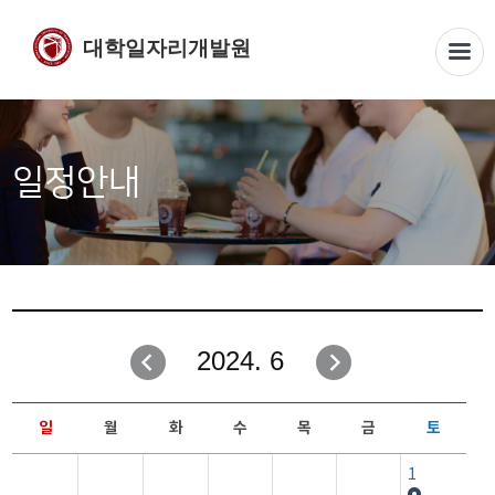
대학일자리개발원
일정안내
2024. 6
일
월
화
수
목
금
토
1