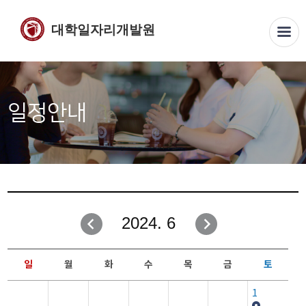
대학일자리개발원
일정안내
2024. 6
일
월
화
수
목
금
토
1