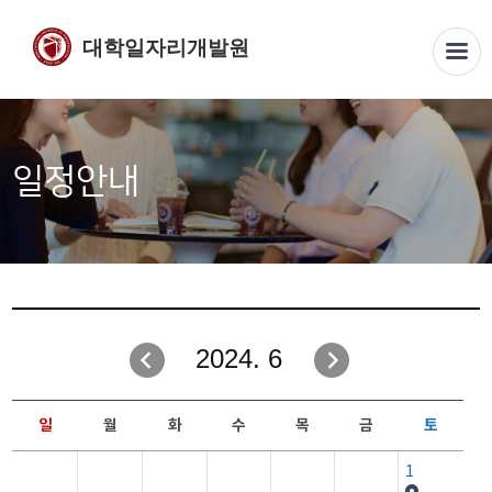
대학일자리개발원
일정안내
2024. 6
일
월
화
수
목
금
토
1