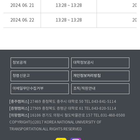
2024. 06. 21
13:28 ~ 13:28
20
2024. 06. 22
13:28 ~ 13:28
20
정보공개
대학정보공시
청렴신문고
개인정보처리방침
이메일무단수집거부
조직/직원안내
[충주캠퍼스]
27469 충청북도 충주시 대학로 50 TEL.043-841-5114
[증평캠퍼스]
27909 충청북도 증평군 대학로 61 TEL.043-820-5114
[의왕캠퍼스]
16106 경기도 의왕시 철도박물관로 157 TEL.031-460-0500
COPYRIGHT(c)2017 KOREA NATIONAL UNIVERSITY OF
TRANSPORTATION.ALL RIGHTS RESERVED