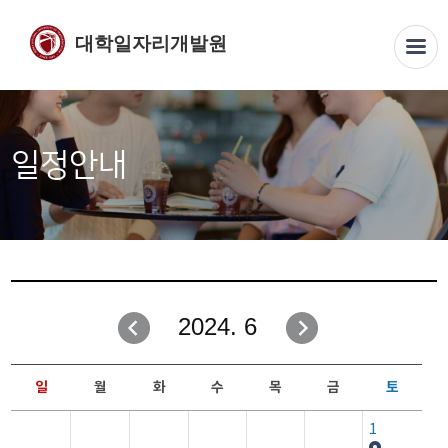
대학일자리개발원
일정안내
2024. 6
일
월
화
수
목
금
토
1