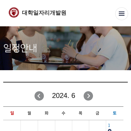
대학일자리개발원
일정안내
2024. 6
일
월
화
수
목
금
토
1