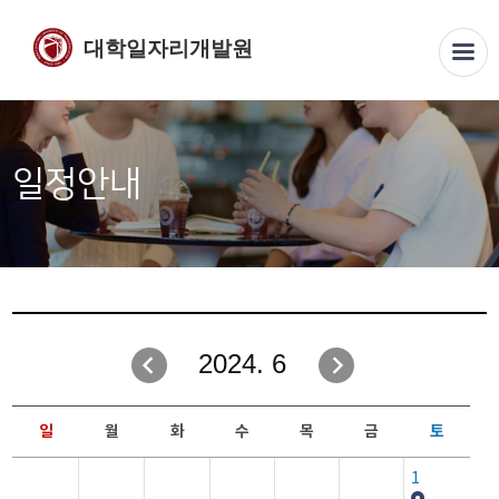
대학일자리개발원
일정안내
2024. 6
일
월
화
수
목
금
토
1