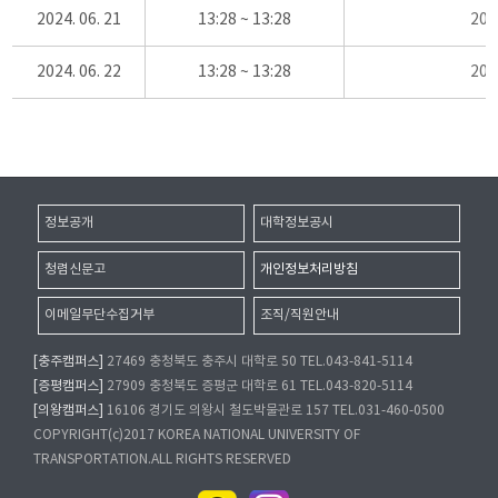
2024. 06. 21
13:28 ~ 13:28
20
2024. 06. 22
13:28 ~ 13:28
20
정보공개
대학정보공시
청렴신문고
개인정보처리방침
이메일무단수집거부
조직/직원안내
[충주캠퍼스]
27469 충청북도 충주시 대학로 50 TEL.043-841-5114
[증평캠퍼스]
27909 충청북도 증평군 대학로 61 TEL.043-820-5114
[의왕캠퍼스]
16106 경기도 의왕시 철도박물관로 157 TEL.031-460-0500
COPYRIGHT(c)2017 KOREA NATIONAL UNIVERSITY OF
TRANSPORTATION.ALL RIGHTS RESERVED