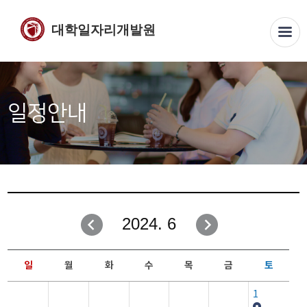
대학일자리개발원
일정안내
2024. 6
일
월
화
수
목
금
토
1