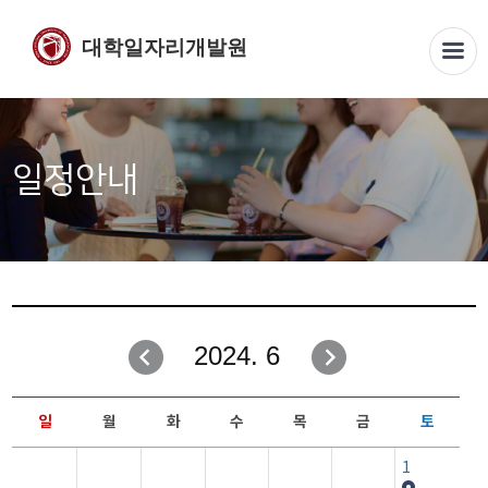
대학일자리개발원
일정안내
2024. 6
일
월
화
수
목
금
토
1