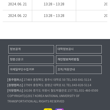
2024. 06. 21
13:28 ~ 13:28
20
2024. 06. 22
13:28 ~ 13:28
20
정보공개
대학정보공시
청렴신문고
개인정보처리방침
이메일무단수집거부
조직/직원안내
[충주캠퍼스]
27469 충청북도 충주시 대학로 50 TEL.043-841-5114
[증평캠퍼스]
27909 충청북도 증평군 대학로 61 TEL.043-820-5114
[의왕캠퍼스]
16106 경기도 의왕시 철도박물관로 157 TEL.031-460-0500
COPYRIGHT(c)2017 KOREA NATIONAL UNIVERSITY OF
TRANSPORTATION.ALL RIGHTS RESERVED