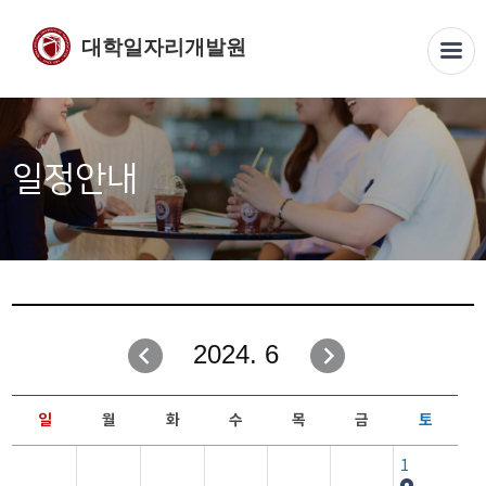
대학일자리개발원
일정안내
2024. 6
일
월
화
수
목
금
토
1