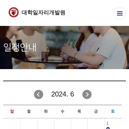
대학일자리개발원
일정안내
2024. 6
일
월
화
수
목
금
토
1