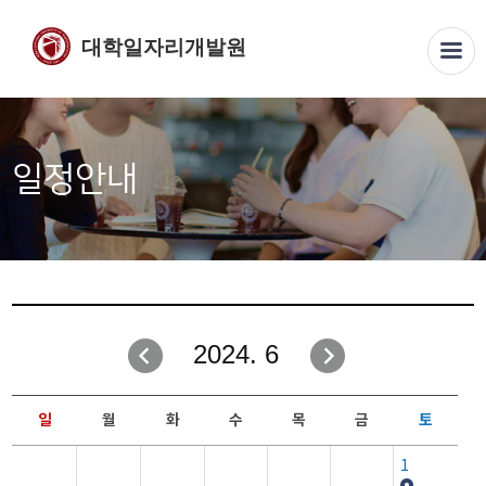
대학일자리개발원
일정안내
2024. 6
일
월
화
수
목
금
토
1