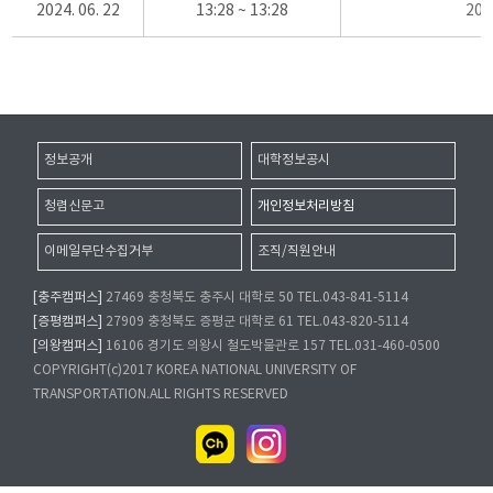
2024. 06. 22
13:28 ~ 13:28
20
정보공개
대학정보공시
청렴신문고
개인정보처리방침
이메일무단수집거부
조직/직원안내
[충주캠퍼스]
27469 충청북도 충주시 대학로 50 TEL.043-841-5114
[증평캠퍼스]
27909 충청북도 증평군 대학로 61 TEL.043-820-5114
[의왕캠퍼스]
16106 경기도 의왕시 철도박물관로 157 TEL.031-460-0500
COPYRIGHT(c)2017 KOREA NATIONAL UNIVERSITY OF
TRANSPORTATION.ALL RIGHTS RESERVED