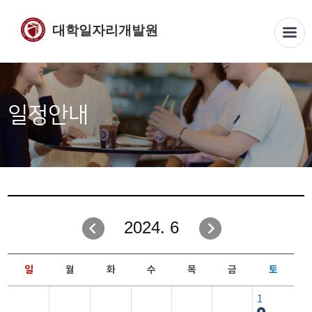
대학일자리개발원
일정안내
2024. 6
일
월
화
수
목
금
토
1