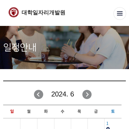
대학일자리개발원
일정안내
2024. 6
일
월
화
수
목
금
토
1