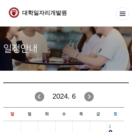
대학일자리개발원
일정안내
2024. 6
일
월
화
수
목
금
토
1