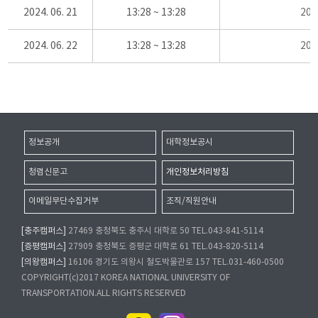
2024. 06. 21
13:28 ~ 13:28
20
2024. 06. 22
13:28 ~ 13:28
20
정보공개
대학정보공시
청렴신문고
개인정보처리방침
이메일무단수집거부
조직/직원안내
[충주캠퍼스]
27469 충청북도 충주시 대학로 50 TEL.043-841-5114
[증평캠퍼스]
27909 충청북도 증평군 대학로 61 TEL.043-820-5114
[의왕캠퍼스]
16106 경기도 의왕시 철도박물관로 157 TEL.031-460-0500
COPYRIGHT(c)2017 KOREA NATIONAL UNIVERSITY OF
TRANSPORTATION.ALL RIGHTS RESERVED