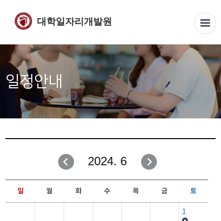
대학일자리개발원
일정안내
2024. 6
일
월
화
수
목
금
토
1