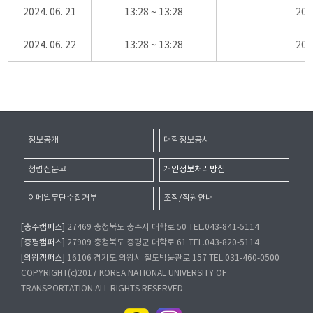
2024. 06. 21
13:28 ~ 13:28
20
2024. 06. 22
13:28 ~ 13:28
20
정보공개
대학정보공시
청렴신문고
개인정보처리방침
이메일무단수집거부
조직/직원안내
[충주캠퍼스]
27469 충청북도 충주시 대학로 50 TEL.043-841-5114
[증평캠퍼스]
27909 충청북도 증평군 대학로 61 TEL.043-820-5114
[의왕캠퍼스]
16106 경기도 의왕시 철도박물관로 157 TEL.031-460-0500
COPYRIGHT(c)2017 KOREA NATIONAL UNIVERSITY OF
TRANSPORTATION.ALL RIGHTS RESERVED