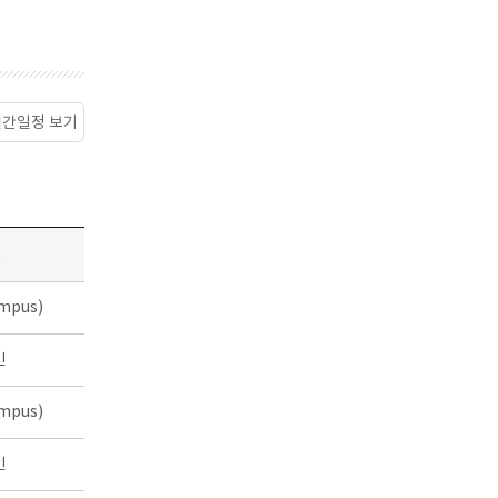
월간일정 보기
소
mpus)
인
mpus)
인