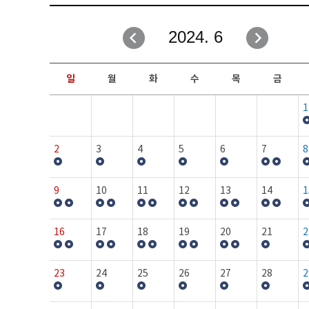
취업성공지원과
자유게시판
2024. 6
창업지원·교육센터
일정안내
현장실습/IPP사업단
보도자료
일
월
화
수
목
금
커뮤니티
행사갤러리
1
홈페이지가이드
프로그램제안
2
3
4
5
6
7
8
9
10
11
12
13
14
1
16
17
18
19
20
21
2
23
24
25
26
27
28
2