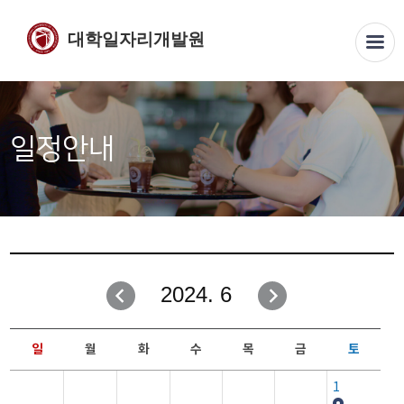
대학일자리개발원
일정안내
2024. 6
일
월
화
수
목
금
토
1