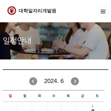
대학일자리개발원
일정안내
2024. 6
일
월
화
수
목
금
토
1