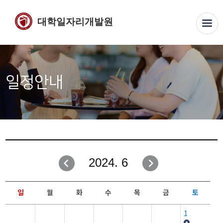
대학일자리개발원
일정안내
2024. 6
일
월
화
수
목
금
토
1