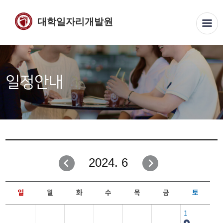
대학일자리개발원
일정안내
2024. 6
일
월
화
수
목
금
토
1