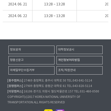
2024. 06. 21
13:28 ~ 13:28
20
2024. 06. 22
13:28 ~ 13:28
20
정보공개
대학정보공시
청렴신문고
개인정보처리방침
이메일무단수집거부
조직/직원안내
[충주캠퍼스]
27469 충청북도 충주시 대학로 50 TEL.043-841-5114
[증평캠퍼스]
27909 충청북도 증평군 대학로 61 TEL.043-820-5114
[의왕캠퍼스]
16106 경기도 의왕시 철도박물관로 157 TEL.031-460-0500
COPYRIGHT(c)2017 KOREA NATIONAL UNIVERSITY OF
TRANSPORTATION.ALL RIGHTS RESERVED