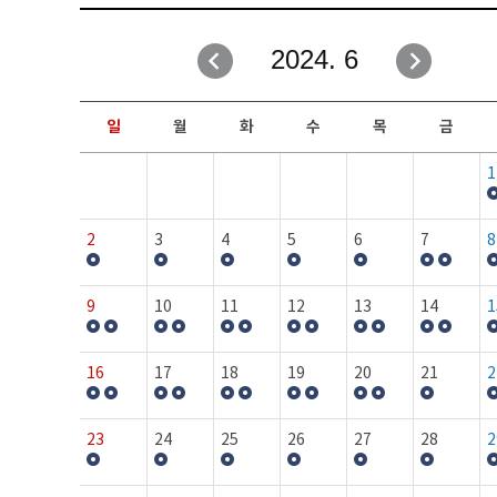
취업성공지원과
자유게시판
2024. 6
창업지원·교육센터
일정안내
현장실습/IPP사업단
보도자료
일
월
화
수
목
금
커뮤니티
행사갤러리
1
홈페이지가이드
프로그램제안
2
3
4
5
6
7
8
9
10
11
12
13
14
1
16
17
18
19
20
21
2
23
24
25
26
27
28
2