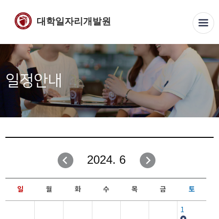
대학일자리개발원
일정안내
2024. 6
일
월
화
수
목
금
토
1