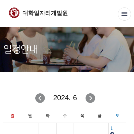
대학일자리개발원
일정안내
2024. 6
일
월
화
수
목
금
토
1